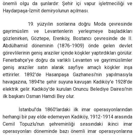
önemli olgu da şunlardır: Şehir içi vapur işletmeciliği ve
Haydarpaşa-İzmit demiryolunun açılması.
19. yüzyılın sonlarına doğru Moda çevresinde
gayrimüslim ve Levantenlerin yerleşmeye başladıkları
gözlenirken, Göztepe, Erenköy, Bostancı çevresinde de II.
Abdülhamid döneminin (1876-1909) önde gelen devlet
görevlilerinin geniş araziler içinde köşkler yaptırdıkları görülür.
Fenerbahçe'ye doğru da varlıklı Levanten ve gayrimüslimler
geniş araziler satın alarak sayfiye amaçlı köşkler inşa
ettirirler. 1892'de Hasanpaşa Gazhanesi'nin yapılmasıyla
havagazına, 1894'te şehir suyuna kavuşan Kadıköy'e 1928'de
elektrik gelir. Kadıköy'de kurulan Onuncu Belediye Dairesi'nin
ilk başkanı Osman Hamdi Bey olur.
İstanbul'da 1860'lardaki ilk imar operasyonlarından
herhangi bir pay elde edemeyen Kadıköy, 1912-1914 arasında
Cemil Topuzlu'nun şehreminliği sırasındaki ikinci imar
operasyonları döneminde bazı önemli imar operasyonlarına