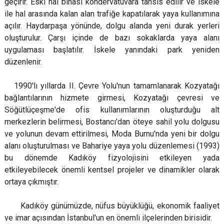
geçirir. Eski hal binası kondervatuvara tahsis edilir ve iskele
ile hal arasında kalan alan trafiğe kapatılarak yaya kullanımına
açılır. Haydarpaşa yönünde, dolgu alanda yeni durak yerleri
oluşturulur. Çarşı içinde de bazı sokaklarda yaya alanı
uygulaması başlatılır. İskele yanındaki park yeniden
düzenlenir.
1990'lı yıllarda II. Çevre Yolu'nun tamamlanarak Kozyatağı
bağlantılarının hizmete girmesi, Kozyatağı çevresi ve
Söğütlüçeşme'de ofis kullanımlarının oluşturduğu alt
merkezlerin belirmesi, Bostancı'dan öteye sahil yolu dolgusu
ve yolunun devam ettirilmesi, Moda Burnu'nda yeni bir dolgu
alanı oluşturulması ve Bahariye yaya yolu düzenlemesi (1993)
bu dönemde Kadıköy fizyolojisini etkileyen yada
etkileyebilecek önemli kentsel projeler ve dinamikler olarak
ortaya çıkmıştır.
Kadıköy günümüzde, nüfus büyüklüğü, ekonomik faaliyet
ve imar açısından İstanbul'un en önemli ilçelerinden birisidir.