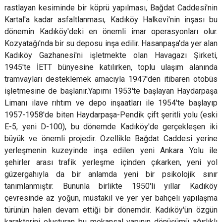
rastlayan kesiminde bir köprü yapılması, Bağdat Caddesi'nin
Kartal'a kadar asfaltlanması, Kadıköy Halkevi'nin inşası bu
dönemin Kadıköy'deki en önemli imar operasyonları olur.
Kozyatağı'nda bir su deposu inşa edilir. Hasanpaşa'da yer alan
Kadıköy Gazhanesi'ni işletmekte olan Havagazı Şirketi,
1945'te İETT bünyesine katılırken, toplu ulaşım alanında
tramvayları desteklemek amacıyla 1947'den itibaren otobüs
işletmesine de başlanır.Yapımı 1953'te başlayan Haydarpaşa
Limanı ilave rıhtım ve depo inşaatları ile 1954'te başlayıp
1957-1958'de biten Haydarpaşa-Pendik çift şeritli yolu (eski
E-5, yeni D-100), bu dönemde Kadıköy'de gerçekleşen iki
büyük ve önemli projedir. Özellikle Bağdat Caddesi yerine
yerleşmenin kuzeyinde inşa edilen yeni Ankara Yolu ile
şehirler arası trafik yerleşme içinden çıkarken, yeni yol
güzergahıyla da bir anlamda yeni bir psikolojik sınır
tanımlanmıştır. Bununla birlikte 1950'li yıllar Kadıköy
çevresinde az yoğun, müstakil ve yer yer bahçeli yapılaşma
türünün halen devam ettiği bir dönemdir. Kadıköy'ün özgün
karakterini oluşturan bu mekansal yapının dönüşümü ağırlıklı