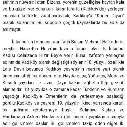
şehrinin nüvesini atan Bizans, yörenin güzelliğine hayran kalır
Çatalca
Şile
Esenyurt
ve bu güzel yer dururken karşı tarafta (Kadıköy'de) yerleşen
Esenler
Silivri
Sancaktepe
insanları körlükle vasıflandırarak, Kadıköy'ü “Körler Diyarı”
olarak adlandırır. Bu sebeple çeşitli kaynaklarda bu adla da
Eyüpsultan
Şişli
Sultangazi
anılmıştır.
İstanbul'un fethi sonrası Fatih Sultan Mehmet Halkedon'u,
meşhur Nasrettin Hoca'nın kızının torunu olan ilk İstanbul
Kadısı Celalzade Hızır Bey'e verir. Buna izafeten yerleşme
adının da Kadıköy olarak değiştiği söylenir.18. yüzyıl, özellikle
Lale Devri boyunca Kadıköy çevresinin mesire yeri olarak
öneminin attığı bir dönem olur. Haydarpaşa, Yoğurtçu, Moda ve
Kuşdili çayırları ile Uzun Çayır halkın rağbet ettiği gezinti
alanlarıdır. 18. yüzyılda o zamana kadar Türklerin ve Rumların
yaşadığı Kadıköy'e Ermenilerin de yerleşmeye başladığı
görülür.Kadıköy ve çevresi 19. yüzyılın ikinci yarısında kararlı
bir gelişme göstermeye başlar. Selimiye Kışlası ve
Hardarpaşa Askeri Hastanesi gibi önemli yapıların inşasıyla
asıl gelişmeler başlar. Bu gelişmeleri takip eden diğer iki