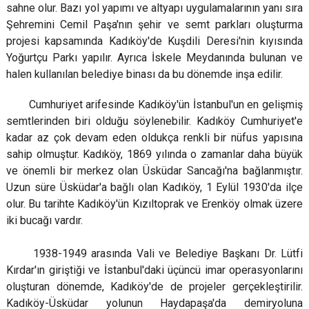
sahne olur. Bazı yol yapımı ve altyapı uygulamalarının yanı sıra
Şehremini Cemil Paşa'nın şehir ve semt parkları oluşturma
projesi kapsamında Kadıköy'de Kuşdili Deresi'nin kıyısında
Yoğurtçu Parkı yapılır. Ayrıca İskele Meydanında bulunan ve
halen kullanılan belediye binası da bu dönemde inşa edilir.
Cumhuriyet arifesinde Kadıköy'ün İstanbul'un en gelişmiş
semtlerinden biri olduğu söylenebilir. Kadıköy Cumhuriyet'e
kadar az çok devam eden oldukça renkli bir nüfus yapısına
sahip olmuştur. Kadıköy, 1869 yılında o zamanlar daha büyük
ve önemli bir merkez olan Üsküdar Sancağı'na bağlanmıştır.
Uzun süre Üsküdar'a bağlı olan Kadıköy, 1 Eylül 1930'da ilçe
olur. Bu tarihte Kadıköy'ün Kızıltoprak ve Erenköy olmak üzere
iki bucağı vardır.
1938-1949 arasında Vali ve Belediye Başkanı Dr. Lütfi
Kırdar'ın giriştiği ve İstanbul'daki üçüncü imar operasyonlarını
oluşturan dönemde, Kadıköy'de de projeler gerçekleştirilir.
Kadıköy-Üsküdar yolunun Haydapaşa'da demiryoluna