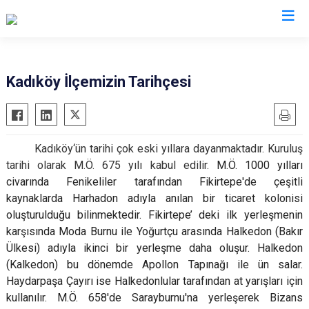
İstanbul
Kadıköy İlçemizin Tarihçesi
Adalar
Fatih
Sultanbeyli
Avcılar
Gaziosmanpaşa
Tuzla
Kadıköy‘ün tarihi çok eski yıllara dayanmaktadır. Kuruluş
Bağcılar
Güngören
Ümraniye
tarihi olarak M.Ö. 675 yılı kabul edilir.
M.Ö. 1000 yılları
Bahçelievler
Kadıköy
Üsküdar
civarında Fenikeliler tarafından Fikirtepe'de çeşitli
Bakırköy
Kağıthane
Zeytinburnu
kaynaklarda Harhadon adıyla anılan bir ticaret kolonisi
oluşturulduğu bilinmektedir. Fikirtepe’ deki ilk yerleşmenin
Bayrampaşa
Kartal
Arnavutköy
karşısında Moda Burnu ile Yoğurtçu arasında Halkedon (Bakır
Beşiktaş
Küçükçekmece
Ataşehir
Ülkesi) adıyla ikinci bir yerleşme daha oluşur. Halkedon
Beykoz
Maltepe
Başakşehir
(Kalkedon) bu dönemde Apollon Tapınağı ile ün salar.
Beyoğlu
Pendik
Beylikdüzü
Haydarpaşa Çayırı ise Halkedonlular tarafından at yarışları için
kullanılır. M.Ö. 658'de Sarayburnu'na yerleşerek Bizans
Büyükçekmece
Sarıyer
Çekmeköy