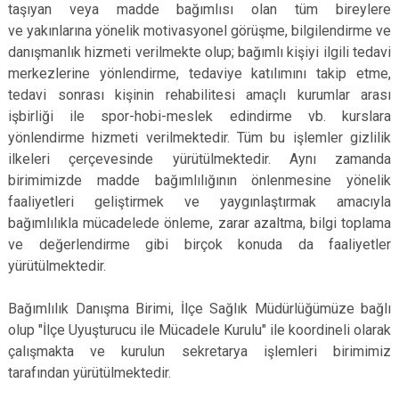
taşıyan veya madde bağımlısı olan tüm bireylere
Çatalca
Şile
Esenyurt
ve yakınlarına yönelik motivasyonel görüşme, bilgilendirme ve
Esenler
Silivri
Sancaktepe
danışmanlık hizmeti verilmekte olup; bağımlı kişiyi ilgili tedavi
Eyüpsultan
Şişli
Sultangazi
merkezlerine yönlendirme, tedaviye katılımını takip etme,
tedavi sonrası kişinin rehabilitesi amaçlı kurumlar arası
işbirliği ile spor-hobi-meslek edindirme vb. kurslara
yönlendirme hizmeti verilmektedir. Tüm bu işlemler gizlilik
ilkeleri çerçevesinde yürütülmektedir. Aynı zamanda
birimimizde madde bağımlılığının önlenmesine yönelik
faaliyetleri geliştirmek ve yaygınlaştırmak amacıyla
bağımlılıkla mücadelede önleme, zarar azaltma, bilgi toplama
ve değerlendirme gibi birçok konuda da faaliyetler
yürütülmektedir.
Bağımlılık Danışma Birimi, İlçe Sağlık Müdürlüğümüze bağlı
olup "İlçe Uyuşturucu ile Mücadele Kurulu" ile koordineli olarak
çalışmakta ve kurulun sekretarya işlemleri birimimiz
tarafından yürütülmektedir.