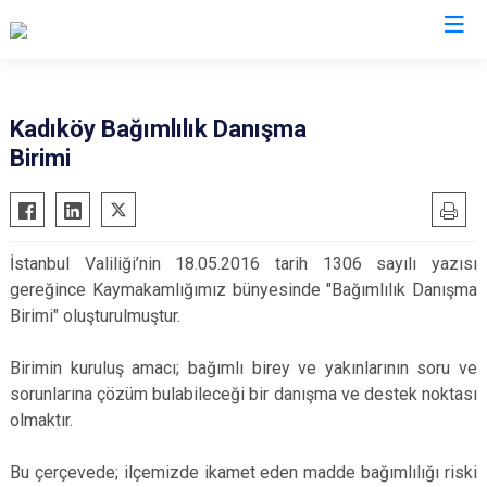
İstanbul
Kadıköy Bağımlılık Danışma
Birimi
Adalar
Fatih
Sultanbeyli
Avcılar
Gaziosmanpaşa
Tuzla
Bağcılar
Güngören
Ümraniye
İstanbul Valiliği’nin 18.05.2016 tarih 1306 sayılı yazısı
Bahçelievler
Kadıköy
Üsküdar
gereğince Kaymakamlığımız bünyesinde "Bağımlılık Danışma
Bakırköy
Kağıthane
Zeytinburnu
Birimi" oluşturulmuştur.
Bayrampaşa
Kartal
Arnavutköy
Birimin kuruluş amacı; bağımlı birey ve yakınlarının soru ve
Beşiktaş
Küçükçekmece
Ataşehir
sorunlarına çözüm bulabileceği bir danışma ve destek noktası
Beykoz
Maltepe
Başakşehir
olmaktır.
Beyoğlu
Pendik
Beylikdüzü
Bu çerçevede; ilçemizde ikamet eden madde bağımlılığı riski
Büyükçekmece
Sarıyer
Çekmeköy