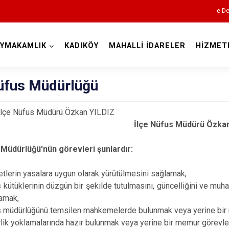
e-De
AYMAKAMLIK
KADIKÖY
MAHALLİ İDARELER
HİZMET
İstanbul
Nüfus Müdürlüğü
Adalar
İlçe Nüfus Müdürü
Özkan
Avcılar
Bağcılar
 Müdürlüğü'nün görevleri şunlardır:
Bahçelievler
tlerin yasalara uygun olarak yürütülmesini sağlamak,
Bakırköy
 kütüklerinin düzgün bir şekilde tutulmasını, güncelliğini ve mu
Bayrampaşa
amak,
 müdürlüğünü temsilen mahkemelerde bulunmak veya yerine bir m
Beşiktaş
lik yoklamalarında hazır bulunmak veya yerine bir memur görevl