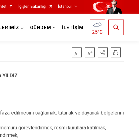
vlet
İçişleri Bakanlığı
İstanbul
LERİMİZ
GÜNDEM
İLETİŞİM
25
°C
Fatih
Sultanbeyli
 YILDIZ
Gaziosmanpaşa
Tuzla
Güngören
Ümraniye
Kadıköy
Üsküdar
Kağıthane
Zeytinburnu
hafaza edilmesini sağlamak, tutanak ve dayanak belgelerini
Kartal
Arnavutköy
emuru görevlendirmek, resmi kurullara katılmak,
Küçükçekmece
Ataşehir
endirmek,