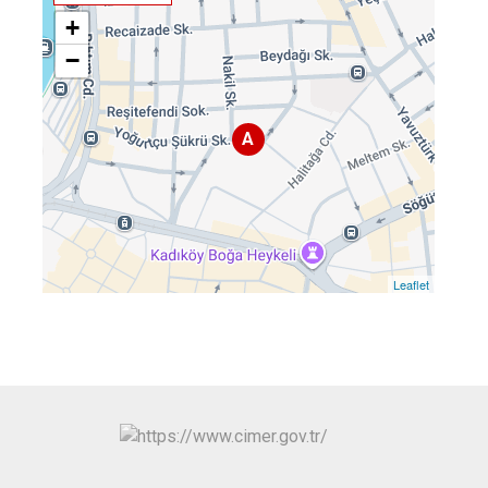
+
−
A
Leaflet