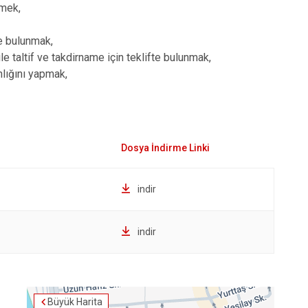
Maltepe
Başakşehir
emek,
Pendik
Beylikdüzü
de bulunmak,
ce
Sarıyer
Çekmeköy
e taltif ve takdirname için teklifte bulunmak,
Şile
Esenyurt
lığını yapmak,
Silivri
Sancaktepe
Şişli
Sultangazi
indir
indir
Büyük Harita