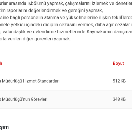
Beykoz
lar arasında işbölümü yapmak, çalışmalarını izlemek ve denetl
im raporlarını değerlendirmek ve gereğini yapmak,
Beyoğlu
sine bağlı personelin atanma ve yükselmelerine ilişkin teklifler
Büyükçekme
nele yetkisi içindeki disiplin cezasını vermek, daha ağır cezalar il
Çatalca
, vatandaşlık ve evlendirme hizmetlerinde Kaymakamın danışman
arla verilen diğer görevleri yapmak.
Esenler
Eyüpsultan
s Müdürlüğü Hizmet Standartları
512 KB
s Müdürlüğü'nün Görevleri
348 KB
işim