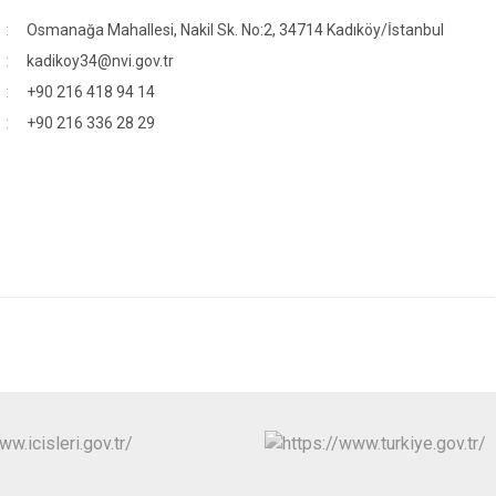
Osmanağa Mahallesi, Nakil Sk. No:2, 34714 Kadıköy/İstanbul
kadikoy34@nvi.gov.tr
+90 216 418 94 14
+90 216 336 28 29