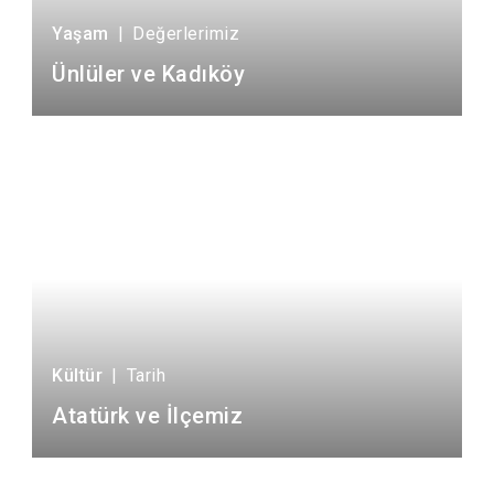
Çatalca
Şile
Esenyurt
Yaşam
|
Değerlerimiz
Esenler
Silivri
Sancaktepe
Ünlüler ve Kadıköy
Eyüpsultan
Şişli
Sultangazi
Kültür
|
Tarih
Atatürk ve İlçemiz