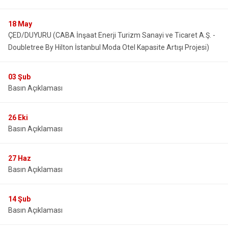
Çatalca
Şile
Esenyurt
18
May
Esenler
Silivri
Sancaktepe
ÇED/DUYURU (CABA İnşaat Enerji Turizm Sanayi ve Ticaret A.Ş. -
Eyüpsultan
Şişli
Sultangazi
Doubletree By Hilton İstanbul Moda Otel Kapasite Artışı Projesi)
03
Şub
Basın Açıklaması
26
Eki
Basın Açıklaması
27
Haz
Basın Açıklaması
14
Şub
Basın Açıklaması